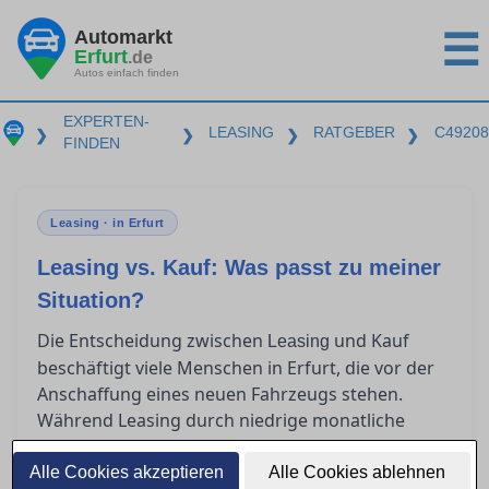
Automarkt
☰
Erfurt
.de
Autos einfach finden
EXPERTEN-
LEASING
RATGEBER
C49208
❯
❯
❯
❯
FINDEN
Leasing · in Erfurt
Leasing vs. Kauf: Was passt zu meiner
Situation?
Die Entscheidung zwischen
und Kauf
Leasing
beschäftigt viele Menschen in Erfurt, die vor der
Anschaffung eines neuen Fahrzeugs stehen.
Während Leasing durch niedrige monatliche
Raten und hohe Flexibilität lockt, bietet der Kauf
langfristige Vorteile und volle Eigentümerschaft.
Alle Cookies akzeptieren
Alle Cookies ablehnen