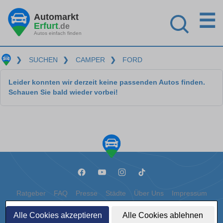
☰
Automarkt
Erfurt
.de
Autos einfach finden
❯
SUCHEN
❯
CAMPER
❯
FORD
Leider konnten wir derzeit keine passenden Autos finden.
Schauen Sie bald wieder vorbei!
Ratgeber
FAQ
Presse
Städte
Über Uns
Impressum
Datenschutz
Cookies
Alle Cookies akzeptieren
Alle Cookies ablehnen