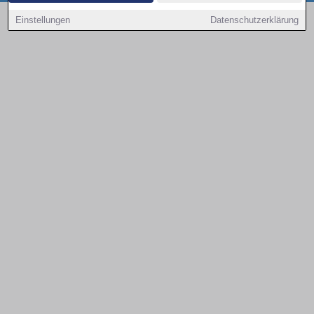
Copyright © 2000 - 2026 | 1A Infosysteme GmbH | Content by: 1a-sites-autos
Einstellungen
Datenschutzerklärung
08.08.2026