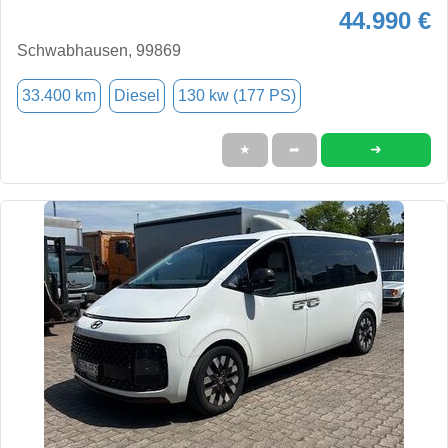
44.990 €
Schwabhausen, 99869
33.400 km
Diesel
130 kw (177 PS)
➜
★
➦