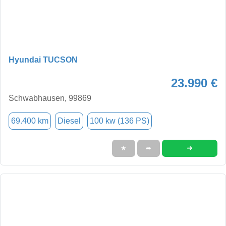
Hyundai TUCSON
23.990 €
Schwabhausen, 99869
69.400 km
Diesel
100 kw (136 PS)
➜
★
➦