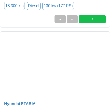
18.300 km
Diesel
130 kw (177 PS)
➜
★
➦
Hyundai STARIA