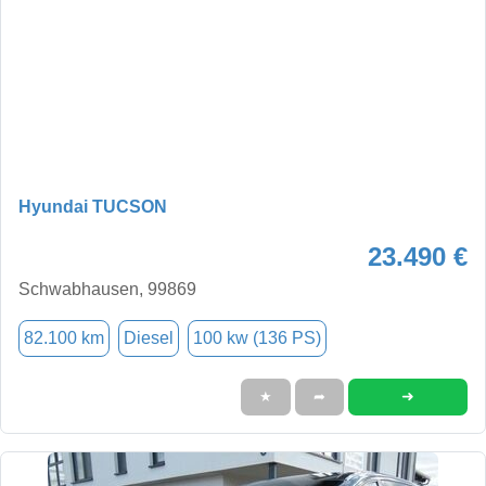
Hyundai TUCSON
23.490 €
Schwabhausen, 99869
82.100 km
Diesel
100 kw (136 PS)
➜
★
➦