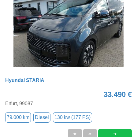
Hyundai STARIA
33.490 €
Erfurt, 99087
79.000 km
Diesel
130 kw (177 PS)
➜
★
➦