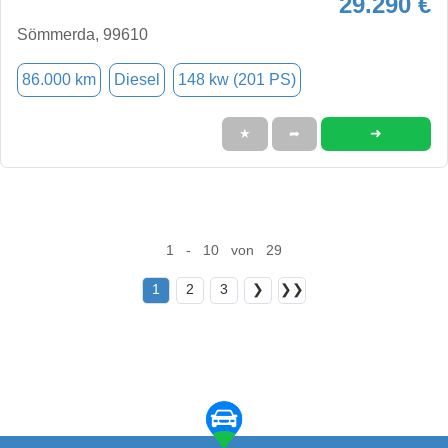
29.290 €
Sömmerda, 99610
86.000 km
Diesel
148 kw (201 PS)
➜
★
➦
1 - 10 von 29
1
2
3
❯
❯❯