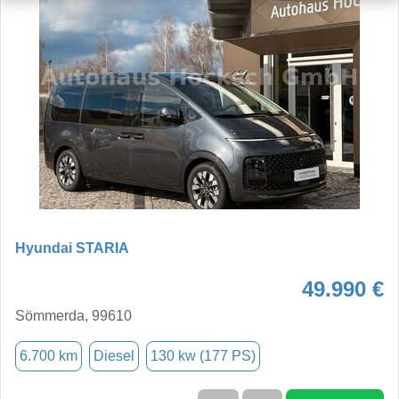
Hyundai STARIA
49.990 €
Sömmerda, 99610
6.700 km
Diesel
130 kw (177 PS)