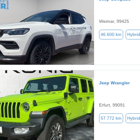
Weimar, 99425
46.600 km
Hybrid
Jeep Wrangler
Erfurt, 99091
57.772 km
Hybrid