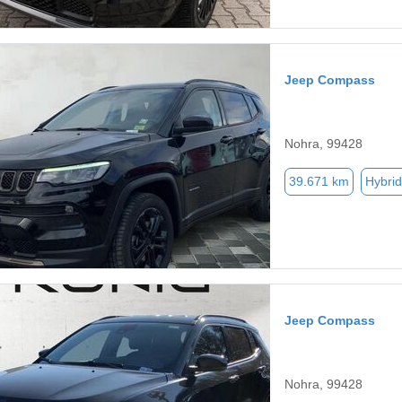
Jeep Compass
Nohra, 99428
39.671 km
Hybrid
Jeep Compass
Nohra, 99428