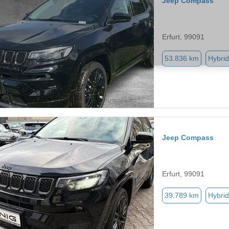
Jeep Compass
Erfurt, 99091
53.836 km
Hybrid
Jeep Compass
Erfurt, 99091
39.789 km
Hybrid