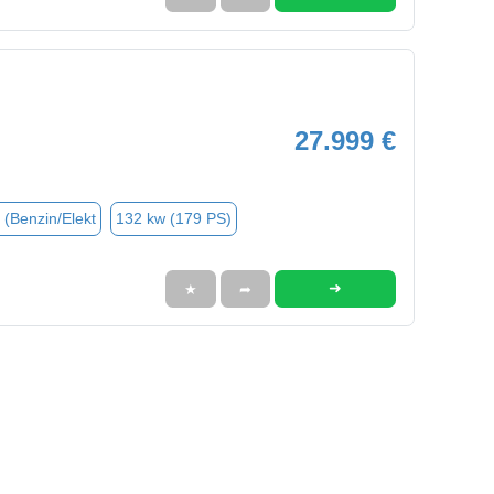
27.999 €
 (Benzin/Elekt
132 kw (179 PS)
➜
★
➦