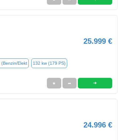
25.999 €
 (Benzin/Elekt
132 kw (179 PS)
➜
★
➦
24.996 €