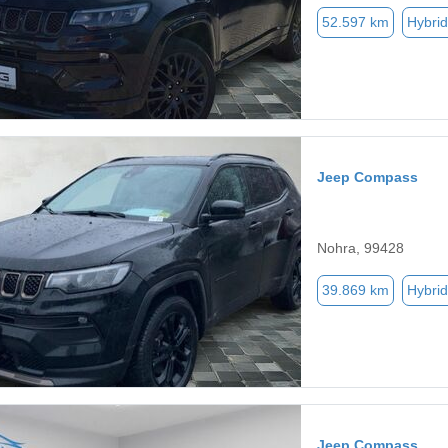
52.597 km
Hybrid
Jeep Compass
Nohra, 99428
39.869 km
Hybrid
Jeep Compass