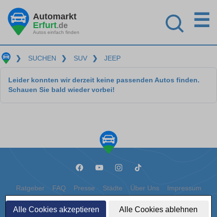
☰
Automarkt
Erfurt
.de
Autos einfach finden
❯
SUCHEN
❯
SUV
❯
JEEP
Leider konnten wir derzeit keine passenden Autos finden.
Schauen Sie bald wieder vorbei!
Ratgeber
FAQ
Presse
Städte
Über Uns
Impressum
Datenschutz
Cookies
Alle Cookies akzeptieren
Alle Cookies ablehnen