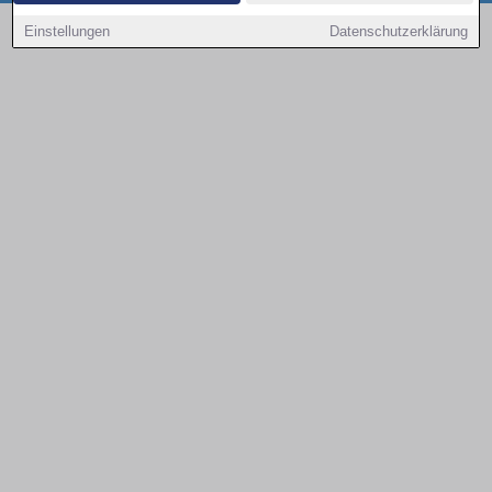
Copyright © 2000 - 2026 | 1A Infosysteme GmbH | Content by: 1a-sites-autos
Einstellungen
Datenschutzerklärung
08.08.2026