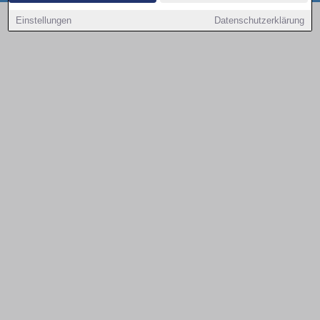
Copyright © 2000 - 2026 | 1A Infosysteme GmbH | Content by: 1a-sites-autos
Einstellungen
Datenschutzerklärung
08.08.2026