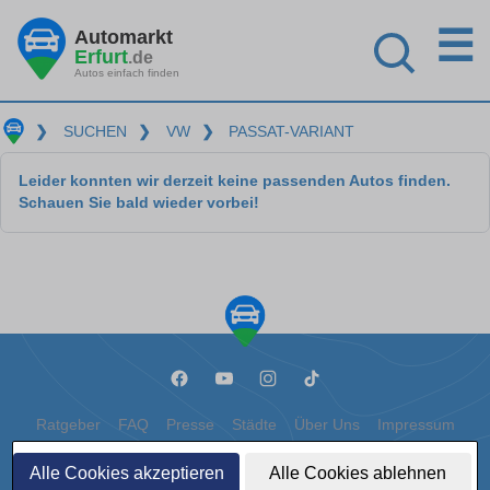
☰
Automarkt
Erfurt
.de
Autos einfach finden
❯
SUCHEN
❯
VW
❯
PASSAT-VARIANT
Leider konnten wir derzeit keine passenden Autos finden.
Schauen Sie bald wieder vorbei!
Ratgeber
FAQ
Presse
Städte
Über Uns
Impressum
Datenschutz
Cookies
Alle Cookies akzeptieren
Alle Cookies ablehnen