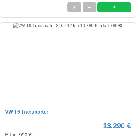
➜
★
➦
VW T6 Transporter
13.290 €
Erfurt, 99099